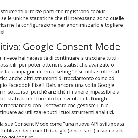
 strumenti di terze parti che registrano cookie
se le uniche statistiche che ti interessano sono quelle
icarne la configurazione per anonimizzarlo e togliere
e!
nitiva: Google Consent Mode
 invece hai necessità di continuare a tracciare tutti i
possibili, per poter ottenere statistiche avanzate o
è fai campagne di remarketing? E se utilizzi oltre ad
tics anche altri strumenti di tracciamento come ad
io Facebook Pixel? Beh, ancora una volta Google
a in soccorso, perché anziché rimanere impassibile a
ati statistici del tuo sito ha inventato la
Google
erfacciandosi con il software che gestisce il tuo
nuare ad utilizzare tutti i tuoi strumenti analitici.
ce la sua Consent Mode come “una nuova API sviluppata
ll’utilizzo dei prodotti Google (e non solo) insieme alle
nso dei cookie”…