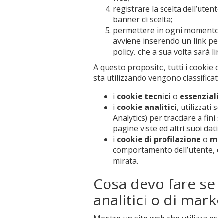
registrare la scelta dell’uten
banner di scelta;
permettere in ogni momento 
avviene inserendo un link per
policy, che a sua volta sarà l
A questo proposito, tutti i cookie 
sta utilizzando vengono classificat
i
cookie tecnici
o
essenzial
i
cookie analitici
, utilizzati
Analytics) per tracciare a fini
pagine viste ed altri suoi dati
i
cookie di profilazione
o
m
comportamento dell’utente, c
mirata.
Cosa devo fare se i
analitici o di mar