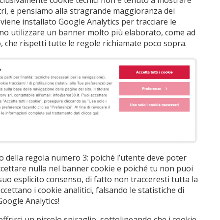
sclusivamente cookie tecnici non è tenuto a mostrare
altri, e pensiamo alla stragrande maggioranza dei
viene installato Google Analytics per tracciare le
ono utilizzare un banner molto più elaborato, come ad
 che rispetti tutte le regole richiamate poco sopra.
tto della regola numero 3: poiché l’utente deve poter
ccettare nulla nel banner cookie e poiché tu non puoi
suo esplicito consenso, di fatto non tracceresti tutta la
ettano i cookie analitici, falsando le statistiche di
 Google Analytics!
offrirci un piccolo spiraglio, sottolineando che i cookie