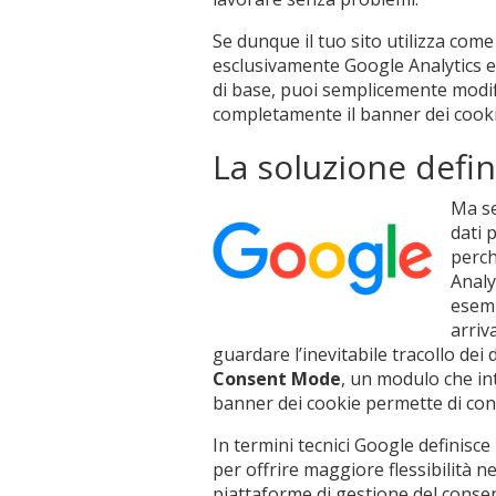
Se dunque il tuo sito utilizza come
esclusivamente Google Analytics e 
di base, puoi semplicemente modif
completamente il banner dei cooki
La soluzione defi
Ma se
dati 
perch
Analy
esemp
arriv
guardare l’inevitabile tracollo dei d
Consent Mode
, un modulo che int
banner dei cookie permette di conti
In termini tecnici Google definis
per offrire maggiore flessibilità ne
piattaforme di gestione del conse