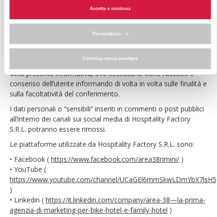
rese attraverso le rispettive privacy policy. Hospitality Factory
Accetta e continua
S.R.L. tratta i dati personali conferiti dagli utenti attraverso le
pagine delle piattaforme di Social Media dedicate, nell’ambito
delle sue finalità di promozione e pubblicizzazione aziendale,
Personalizza
per gestire le interazioni con gli utenti stessi (commenti, post
pubblici, messaggi, condivisioni, etc.) nel rispetto della
Continua senza accettare
normativa vigente in materia di protezione dei dati personali e
della presente informativa; ove necessario viene raccolto il
consenso dell’utente informando di volta in volta sulle finalità e
sulla facoltatività del conferimento.
I dati personali o “sensibili” inseriti in commenti o post pubblici
all’interno dei canali sui social media di Hospitality Factory
S.R.L. potranno essere rimossi.
Le piattaforme utilizzate da Hospitality Factory S.R.L. sono:
• Facebook (
https://www.facebook.com/area38rimini/
)
• YouTube (
https://www.youtube.com/channel/UCaGEl6mmSkwLDmYbX7lsH5
)
• Linkedin (
https://it.linkedin.com/company/area-38—la-prima-
agenzia-di-marketing-per-bike-hotel-e-family-hotel
)