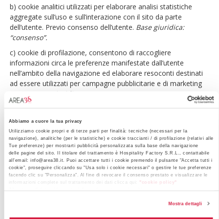
b) cookie analitici utilizzati per elaborare analisi statistiche
aggregate sull’uso e sull’interazione con il sito da parte
dell’utente. Previo consenso dell’utente.
Base giuridica:
“consenso”.
c) cookie di profilazione, consentono di raccogliere
informazioni circa le preferenze manifestate dall’utente
nell’ambito della navigazione ed elaborare resoconti destinati
ad essere utilizzati per campagne pubblicitarie e di marketing
mirate.
Base giuridica: “consenso”.
Le informazioni sul trattamento dei dati, la finalità, la durata e
la gestione completa dei cookie, compreso il loro consenso e
Abbiamo a cuore la tua privacy
la revoca, sono disponibili nel documento
“
Gestione cookie
”
Utilizziamo cookie propri e di terze parti per finalità: tecniche (necessari per la
presente anche nel piè di pagina.
navigazione), analitiche (per le statistiche) e cookie traccianti / di profilazione (relativi alle
Tue preferenze) per mostrarti pubblicità personalizzata sulla base della navigazione
4) Social Media Policy
: Informazioni circa il trattamento dei
delle pagine del sito. Il titolare del trattamento è Hospitality Factory S.R.L., contattabile
all'email: info@area38.it. Puoi accettare tutti i cookie premendo il pulsante "Accetta tutti i
dati personali effettuati attraverso le
piattaforme di Social
cookie", proseguire cliccando su "Usa solo i cookie necessari" o gestire le tue preferenze
Media utilizzate da Hospitality Factory S.R.L.
facendo clic su "Personalizza". Al fine di revocare il consenso prestato e visualizzare le
informazioni complete sul trattamento dei dati clicca qui:
"cookie policy"
Per le informazioni sui trattamenti di dati personali effettuati
Allo stesso link trovi la nostra informativa estesa sui cookie.
dai gestori delle piattaforme di Social Media utilizzate da
Mostra dettagli
Hospitality Factory S.R.L. si rimanda alle informazioni da questi