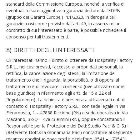
standard della Commissione Europea, nonché la verifica di
eventuali misure aggiuntive a garanzia dettate dall’EDPB
(gruppo dei Garanti Europei) n.1/2020. In deroga a tali
garanzie, così come previsto dall’art. 49, in assenza di un
contratto di cui l’interessato è parte, è possibile richiedere il
consenso per tali trasferimenti.
8) DIRITTI DEGLI INTERESSATI
Gli interessati hanno il diritto di ottenere da Hospitality Factory
S.R.L., nei casi previsti, l’accesso ai propri dati personali, la
rettifica, la cancellazione degli stessi, la limitazione del
trattamento che li riguarda, la portabilità, o di opporsi al
trattamento e di revocare il consenso (ove utilizzato come
base giuridica) in riferimento agli artt. da 15 a 22 del
Regolamento). La richiesta è presentata attraverso i dati di
contatto di Hospitality Factory S.R.L., con sede legale in Via
Fieramosca, 1 – 47838 Riccione (RN) e sede operativa in Via
Macanno, 38/Q – 47823 Rimini (RN), oppure contattando il
Responsabile per la Protezione dei Dati:
Studio Paci & C. S.r.l.
(Referente Dott.ssa Gloriamaria Paci) contattabile al seguente
recapito:
dpo@studiopaciecsrl.it
e telefono: 0541 – 1795431.