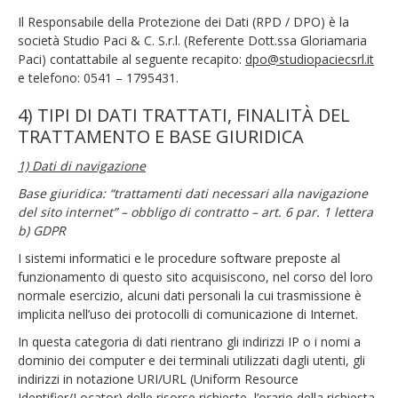
Il Responsabile della Protezione dei Dati (RPD / DPO) è la
società Studio Paci & C. S.r.l. (Referente Dott.ssa Gloriamaria
Paci) contattabile al seguente recapito:
dpo@studiopaciecsrl.it
e telefono: 0541 – 1795431.
4) TIPI DI DATI TRATTATI, FINALITÀ DEL
TRATTAMENTO E BASE GIURIDICA
1) Dati di navigazione
Base giuridica: “trattamenti dati necessari alla navigazione
del sito internet” – obbligo di contratto – art. 6 par. 1 lettera
b) GDPR
I sistemi informatici e le procedure software preposte al
funzionamento di questo sito acquisiscono, nel corso del loro
normale esercizio, alcuni dati personali la cui trasmissione è
implicita nell’uso dei protocolli di comunicazione di Internet.
In questa categoria di dati rientrano gli indirizzi IP o i nomi a
dominio dei computer e dei terminali utilizzati dagli utenti, gli
indirizzi in notazione URI/URL (Uniform Resource
Identifier/Locator) delle risorse richieste, l’orario della richiesta,