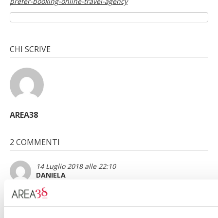
prefer-booking-online-travel-agency
CHI SCRIVE
AREA38
2 COMMENTI
14 Luglio 2018 alle 22:10
DANIELA
E QUANDO HOTEL TI FA CASINO come è successo a
…..me…..che si fa…HO effettuato una prenotazione 4 mesi
prima ,alle 1820 della sera prima mi manda mail dicendo che