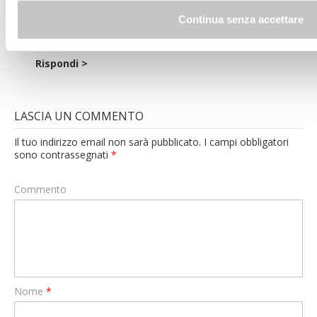
brand reputation prima di prenotare, sia tramite OTA che
Continua senza accettare
direttamente. Di solito punteggi alti corrispondono ad
un’ottima organizzazione interna.
Rispondi >
LASCIA UN COMMENTO
Il tuo indirizzo email non sarà pubblicato.
I campi obbligatori
sono contrassegnati
*
Commento
Nome
*