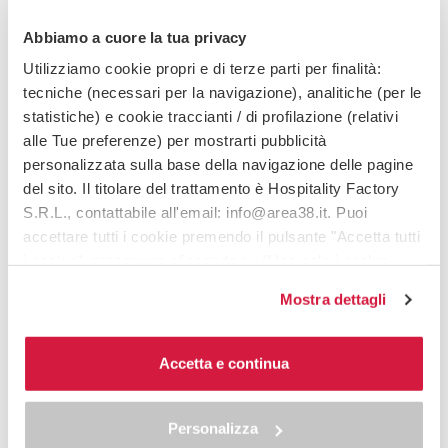
Abbiamo a cuore la tua privacy
Utilizziamo cookie propri e di terze parti per finalità:
tecniche (necessari per la navigazione), analitiche (per le
statistiche) e cookie traccianti / di profilazione (relativi
alle Tue preferenze) per mostrarti pubblicità
personalizzata sulla base della navigazione delle pagine
del sito. Il titolare del trattamento è Hospitality Factory
S.R.L., contattabile all'email: info@area38.it. Puoi
accettare tutti i cookie premendo il pulsante "Accetta tutti
i cookie", proseguire cliccando su "Usa solo i cookie
necessari" o gestire le tue preferenze facendo clic su
Mostra dettagli
"Personalizza". Al fine di revocare il consenso prestato e
visualizzare le informazioni complete sul trattamento dei
dati clicca qui:
"cookie policy"
Accetta e continua
Allo stesso link trovi la nostra informativa estesa sui
cookie.
Personalizza