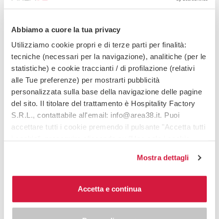
Abbiamo a cuore la tua privacy
Utilizziamo cookie propri e di terze parti per finalità:
tecniche (necessari per la navigazione), analitiche (per le
statistiche) e cookie traccianti / di profilazione (relativi
alle Tue preferenze) per mostrarti pubblicità
personalizzata sulla base della navigazione delle pagine
del sito. Il titolare del trattamento è Hospitality Factory
S.R.L., contattabile all'email: info@area38.it. Puoi
accettare tutti i cookie premendo il pulsante "Accetta tutti
i cookie", proseguire cliccando su "Usa solo i cookie
necessari" o gestire le tue preferenze facendo clic su
Mostra dettagli
"Personalizza". Al fine di revocare il consenso prestato e
visualizzare le informazioni complete sul trattamento dei
dati clicca qui:
"cookie policy"
Accetta e continua
Allo stesso link trovi la nostra informativa estesa sui
cookie.