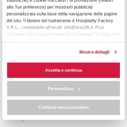
statistiche) e cookie traccianti / di profilazione (relativi
alle Tue preferenze) per mostrarti pubblicità
personalizzata sulla base della navigazione delle pagine
del sito. Il titolare del trattamento è Hospitality Factory
S.R.L., contattabile all'email: info@area38.it. Puoi
accettare tutti i cookie premendo il pulsante "Accetta tutti
i cookie", proseguire cliccando su "Usa solo i cookie
necessari" o gestire le tue preferenze facendo clic su
Mostra dettagli
"Personalizza". Al fine di revocare il consenso prestato e
visualizzare le informazioni complete sul trattamento dei
dati clicca qui:
"cookie policy"
Accetta e continua
Allo stesso link trovi la nostra informativa estesa sui
cookie.
Personalizza
Continua senza accettare