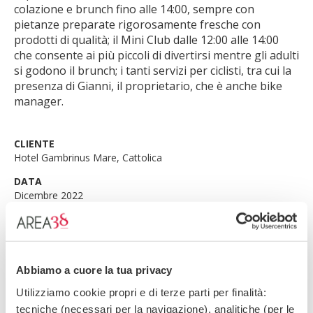
colazione e brunch fino alle 14:00, sempre con
pietanze preparate rigorosamente fresche con
prodotti di qualità; il Mini Club dalle 12:00 alle 14:00
che consente ai più piccoli di divertirsi mentre gli adulti
si godono il brunch; i tanti servizi per ciclisti, tra cui la
presenza di Gianni, il proprietario, che è anche bike
manager.
CLIENTE
Hotel Gambrinus Mare, Cattolica
DATA
Dicembre 2022
TIPOLOGIA
Siti web
SITO WEB
Abbiamo a cuore la tua privacy
www.hotelgambrinusmare.com
Utilizziamo cookie propri e di terze parti per finalità:
tecniche (necessari per la navigazione), analitiche (per le