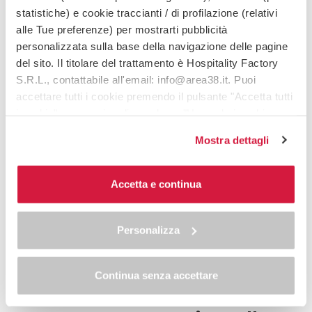
statistiche) e cookie traccianti / di profilazione (relativi
alle Tue preferenze) per mostrarti pubblicità
personalizzata sulla base della navigazione delle pagine
del sito. Il titolare del trattamento è Hospitality Factory
S.R.L., contattabile all'email: info@area38.it. Puoi
accettare tutti i cookie premendo il pulsante "Accetta tutti
i cookie", proseguire cliccando su "Usa solo i cookie
necessari" o gestire le tue preferenze facendo clic su
Mostra dettagli
"Personalizza". Al fine di revocare il consenso prestato e
visualizzare le informazioni complete sul trattamento dei
dati clicca qui:
"cookie policy"
Accetta e continua
Allo stesso link trovi la nostra informativa estesa sui
cookie.
Personalizza
Continua senza accettare
Vuoi un nuovo sito web o una