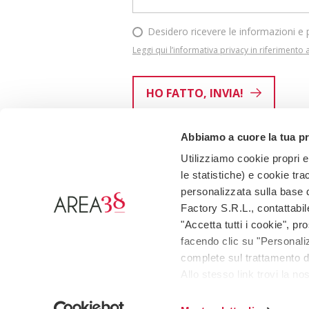
Desidero ricevere le informazioni e
Leggi qui l’informativa privacy in riferimento
HO FATTO, INVIA!
Abbiamo a cuore la tua p
Utilizziamo cookie propri e 
le statistiche) e cookie tra
personalizzata sulla base de
Factory S.R.L., contattabil
0541 307585
RICHI
"Accetta tutti i cookie", p
facendo clic su "Personaliz
complete sul trattamento de
Area38
by Hospitality Factory
Allo stesso link trovi la n
Via Macanno 38/Q, 47923, Rimini
P.Iva 03884020409 |
Privacy policy
|
Gestione d