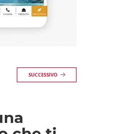
SUCCESSIVO
una
o che ti