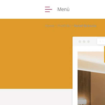
Menù
Home
•
Portfolio
•
Hotel Brescia