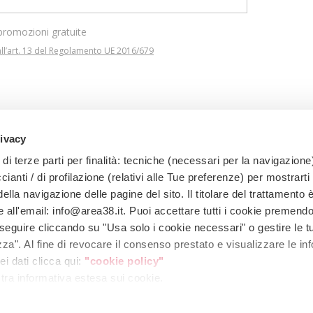
 promozioni gratuite
 all’art. 13 del Regolamento UE 2016/679
rivacy
di terze parti per finalità: tecniche (necessari per la navigazione)
ccianti / di profilazione (relativi alle Tue preferenze) per mostrarti
lla navigazione delle pagine del sito. Il titolare del trattamento è
e all'email: info@area38.it. Puoi accettare tutti i cookie premendo
EDI INFO
roseguire cliccando su "Usa solo i cookie necessari" o gestire le 
za". Al fine di revocare il consenso prestato e visualizzare le in
i dati clicca qui:
"cookie policy"
ostra informativa estesa sui cookie.
0541 307585
info@area38.it
ei cookie
|
Modifica consensi
|
Informativa clienti
|
Informativa fornitori